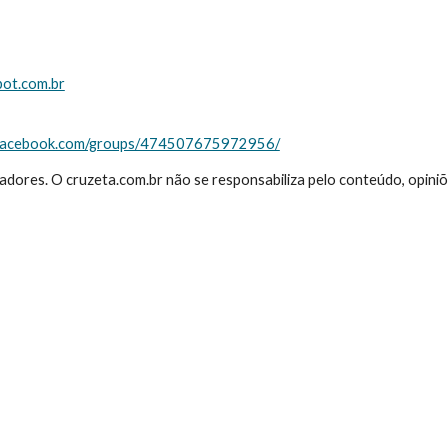
pot.com.br
.facebook.com/groups/474507675972956/
izadores. O cruzeta.com.br não se responsabiliza pelo conteúdo, opi